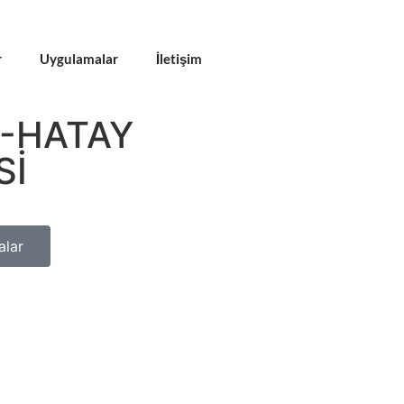
r
Uygulamalar
İletişim
-HATAY
Sİ
lar