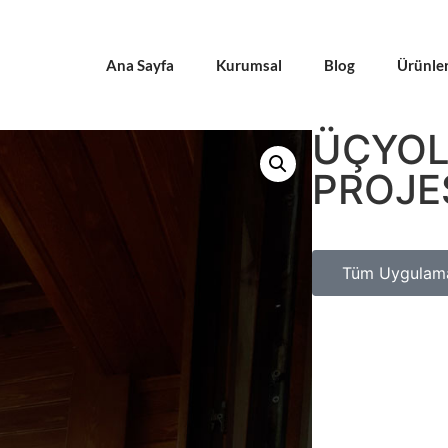
Ana Sayfa
Kurumsal
Blog
Ürünle
ÜÇYOL
PROJE
Tüm Uygulama